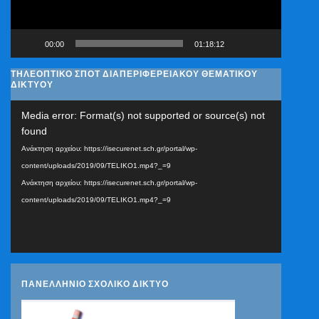
00:00
01:18:12
ΤΗΛΕΟΠΤΙΚΟ ΣΠΟΤ ΔΙΑΠΕΡΙΦΕΡΕΙΑΚΟΥ ΘΕΜΑΤΙΚΟΥ
ΔΙΚΤΥΟΥ
Πρόγραμμα
Media error: Format(s) not supported or source(s) not
Αναπαραγωγής
found
Βίντεο
Ανάκτηση αρχείου: https://isecurenet.sch.gr/portal/wp-
content/uploads/2019/09/TELIKO1.mp4?_=9
Ανάκτηση αρχείου: https://isecurenet.sch.gr/portal/wp-
content/uploads/2019/09/TELIKO1.mp4?_=9
ΠΑΝΕΛΛΗΝΙΟ ΣΧΟΛΙΚΟ ΔΙΚΤΥΟ