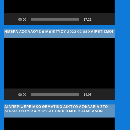
00:00
17:21
ΗΜΈΡΑ ΑΣΦΑΛΟΎΣ ΔΙΑΔΙΚΤΎΟΥ 2022 02 08 ΧΑΙΡΕΤΙΣΜΟΊ
Πρόγραμμα
Αναπαραγωγής
Βίντεο
00:00
14:05
ΔΙΑΠΕΡΙΦΕΡΕΙΑΚΌ ΘΕΜΑΤΙΚΌ ΔΊΚΤΥΟ ΑΣΦΆΛΕΙΑ ΣΤΟ
ΔΙΑΔΊΚΤΥΟ 2014-2021-ΑΠΟΛΟΓΙΣΜΌΣ ΚΑΙ ΜΈΛΛΟΝ
Πρόγραμμα
Αναπαραγωγής