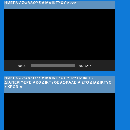
ΗΜΕΡΑ ΑΣΦΑΛΟΥΣ ΔΙΑΔΙΚΤΥΟΥ 2022
Πρόγραμμα
Αναπαραγωγής
Βίντεο
00:00
05:25:44
ΗΜΈΡΑ ΑΣΦΑΛΟΎΣ ΔΙΑΔΙΚΤΎΟΥ 2022 02 08 ΤΟ
ΔΙΑΠΕΡΙΦΕΡΕΙΑΚΌ ΔΊΚΤΥΟΣ ΑΣΦΆΛΕΙΑ ΣΤΟ ΔΙΑΔΊΚΤΥΟ
8 ΧΡΌΝΙΑ
Πρόγραμμα
Αναπαραγωγής
Βίντεο