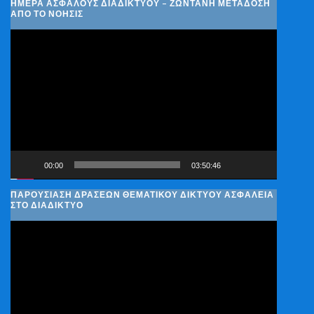
ΗΜΈΡΑ ΑΣΦΑΛΟΎΣ ΔΙΑΔΙΚΤΎΟΥ – ΖΩΝΤΑΝΉ ΜΕΤΆΔΟΣΗ
ΑΠΌ ΤΟ ΝΟΗΣΙΣ
Πρόγραμμα
Αναπαραγωγής
Βίντεο
00:00
03:50:46
ΠΑΡΟΥΣΊΑΣΗ ΔΡΆΣΕΩΝ ΘΕΜΑΤΙΚΟΎ ΔΙΚΤΎΟΥ ΑΣΦΆΛΕΙΑ
ΣΤΟ ΔΙΑΔΊΚΤΥΟ
Πρόγραμμα
Αναπαραγωγής
Βίντεο