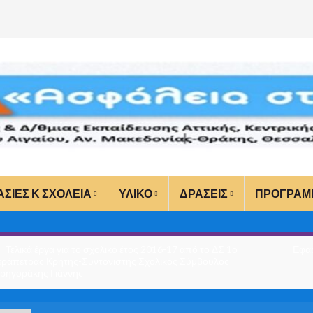
ΑΣΙΕΣ Κ ΣΧΟΛΕΙΑ
ΥΛΙΚΟ
ΔΡΑΣΕΙΣ
ΠΡΟΓΡΑΜ
Τελικά έργα για το σχολικό έτος 2016-17 από το ΔΣ 1ο
Εφαρ
εράπετρας Κρήτης-Συντονιστής Σχολικός Σύμβουλος
ρηγοράκης Γιάννης