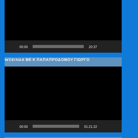
Βίντεο
00:00
20:37
WEBINAR ΜΕ Κ ΠΑΠΑΠΡΟΔΌΜΟΥ ΓΙΏΡΓΟ
Πρόγραμμα
Αναπαραγωγής
Βίντεο
00:00
01:21:22