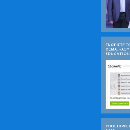
ΓΝΩΡΊΣΤΕ Τ
ΘΈΜΑ: «ΑΣΦ
EDUCATION
ΥΠΟΣΤΗΡΙΚ