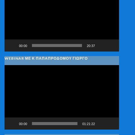
Βίντεο
00:00
20:37
WEBINAR ΜΕ Κ ΠΑΠΑΠΡΟΔΌΜΟΥ ΓΙΏΡΓΟ
Πρόγραμμα
Αναπαραγωγής
Βίντεο
00:00
01:21:22