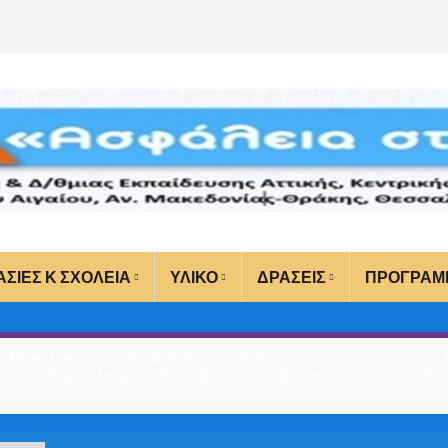
ΑΣΙΕΣ Κ ΣΧΟΛΕΙΑ
ΥΛΙΚΟ
ΔΡΑΣΕΙΣ
ΠΡΟΓΡΑΜ
Τελικά έργα από το 5ο ΔΣ Ιεράπετρας Κρήτης-
υντονιστής Σχολικός Σύμβουλος Γρηγοράκης Γιάννης
Αιτ