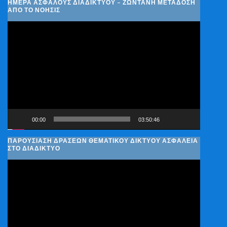
ΗΜΈΡΑ ΑΣΦΑΛΟΎΣ ΔΙΑΔΙΚΤΎΟΥ – ΖΩΝΤΑΝΉ ΜΕΤΆΔΟΣΗ
ΑΠΌ ΤΟ ΝΟΗΣΙΣ
Πρόγραμμα
Αναπαραγωγής
Βίντεο
00:00
03:50:46
ΠΑΡΟΥΣΊΑΣΗ ΔΡΆΣΕΩΝ ΘΕΜΑΤΙΚΟΎ ΔΙΚΤΎΟΥ ΑΣΦΆΛΕΙΑ
ΣΤΟ ΔΙΑΔΊΚΤΥΟ
Πρόγραμμα
Αναπαραγωγής
Βίντεο