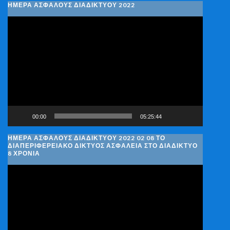
ΗΜΕΡΑ ΑΣΦΑΛΟΥΣ ΔΙΑΔΙΚΤΥΟΥ 2022
Πρόγραμμα
Αναπαραγωγής
Βίντεο
00:00
05:25:44
ΗΜΈΡΑ ΑΣΦΑΛΟΎΣ ΔΙΑΔΙΚΤΎΟΥ 2022 02 08 ΤΟ
ΔΙΑΠΕΡΙΦΕΡΕΙΑΚΌ ΔΊΚΤΥΟΣ ΑΣΦΆΛΕΙΑ ΣΤΟ ΔΙΑΔΊΚΤΥΟ
8 ΧΡΌΝΙΑ
Πρόγραμμα
Αναπαραγωγής
Βίντεο