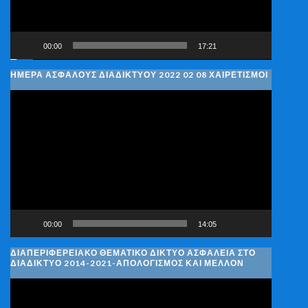
00:00
17:21
ΗΜΈΡΑ ΑΣΦΑΛΟΎΣ ΔΙΑΔΙΚΤΎΟΥ 2022 02 08 ΧΑΙΡΕΤΙΣΜΟΊ
Πρόγραμμα
Αναπαραγωγής
Βίντεο
00:00
14:05
ΔΙΑΠΕΡΙΦΕΡΕΙΑΚΌ ΘΕΜΑΤΙΚΌ ΔΊΚΤΥΟ ΑΣΦΆΛΕΙΑ ΣΤΟ
ΔΙΑΔΊΚΤΥΟ 2014-2021-ΑΠΟΛΟΓΙΣΜΌΣ ΚΑΙ ΜΈΛΛΟΝ
Πρόγραμμα
Αναπαραγωγής