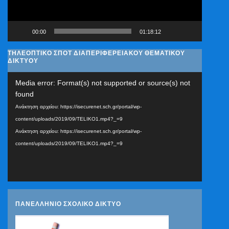
00:00
01:18:12
ΤΗΛΕΟΠΤΙΚΟ ΣΠΟΤ ΔΙΑΠΕΡΙΦΕΡΕΙΑΚΟΥ ΘΕΜΑΤΙΚΟΥ
ΔΙΚΤΥΟΥ
Πρόγραμμα
Media error: Format(s) not supported or source(s) not
Αναπαραγωγής
found
Βίντεο
Ανάκτηση αρχείου: https://isecurenet.sch.gr/portal/wp-
content/uploads/2019/09/TELIKO1.mp4?_=9
Ανάκτηση αρχείου: https://isecurenet.sch.gr/portal/wp-
content/uploads/2019/09/TELIKO1.mp4?_=9
ΠΑΝΕΛΛΗΝΙΟ ΣΧΟΛΙΚΟ ΔΙΚΤΥΟ