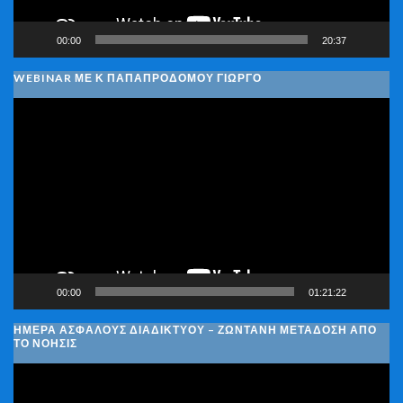
00:00
20:37
WEBINAR ΜΕ Κ ΠΑΠΑΠΡΟΔΌΜΟΥ ΓΙΏΡΓΟ
Πρόγραμμα
Αναπαραγωγής
Βίντεο
00:00
01:21:22
ΗΜΈΡΑ ΑΣΦΑΛΟΎΣ ΔΙΑΔΙΚΤΎΟΥ – ΖΩΝΤΑΝΉ ΜΕΤΆΔΟΣΗ ΑΠΌ
ΤΟ ΝΟΗΣΙΣ
Πρόγραμμα
Αναπαραγωγής