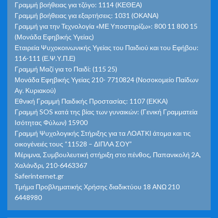
Γραμμή βοήθειας για τζόγο: 1114 (ΚΕΘΕΑ)
Γραμμή βοήθειας για εξαρτήσεις: 1031 (ΟΚΑΝΑ)
Γραμμή για την Τεχνολογία «ΜΕ Υποστηρίζω»: 800 11 800 15
(Μονάδα Εφηβικής Υγείας)
Εταιρεία Ψυχοκοινωνικής Υγείας του Παιδιού και του Εφήβου:
116-111 (Ε.Ψ.Υ.Π.Ε)
Γραμμή Μαζί για το Παιδί: (115 25)
Μονάδα Εφηβικής Υγείας 210- 7710824 (Νοσοκομείο Παίδων
Αγ. Κυριακού)
Εθνική Γραμμή Παιδικής Προστασίας: 1107 (ΕΚΚΑ)
Γραμμή SOS κατά της βίας των γυναικών: (Γενική Γραμματεία
Ισότητας Φύλων) 15900
Γραμμή Ψυχολογικής Στήριξης για τα ΛΟΑΤΚΙ άτομα και τις
οικογένειές τους “11528 – ΔΙΠΛΑ ΣΟΥ”
Μέριμνα, Συμβουλευτική στήριξη στο πένθος, Παπανικολή 2Α,
Χαλάνδρι, 210-6463367
Saferinternet.gr
Τμήμα Προβληματικής Χρήσης διαδικτύου 18 ΑΝΩ 210
6448980