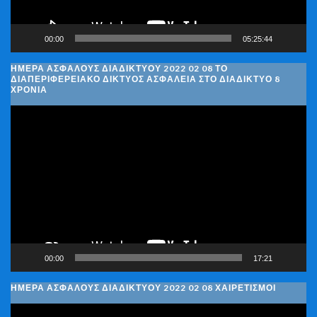
00:00
05:25:44
ΗΜΈΡΑ ΑΣΦΑΛΟΎΣ ΔΙΑΔΙΚΤΎΟΥ 2022 02 08 ΤΟ
ΔΙΑΠΕΡΙΦΕΡΕΙΑΚΌ ΔΊΚΤΥΟΣ ΑΣΦΆΛΕΙΑ ΣΤΟ ΔΙΑΔΊΚΤΥΟ 8
ΧΡΌΝΙΑ
Πρόγραμμα
Αναπαραγωγής
Βίντεο
00:00
17:21
ΗΜΈΡΑ ΑΣΦΑΛΟΎΣ ΔΙΑΔΙΚΤΎΟΥ 2022 02 08 ΧΑΙΡΕΤΙΣΜΟΊ
Πρόγραμμα