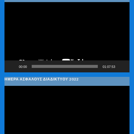
Πρόγραμμα
Αναπαραγωγής
Βίντεο
00:00
01:07:53
ΗΜΕΡΑ ΑΣΦΑΛΟΥΣ ΔΙΑΔΙΚΤΥΟΥ 2022
Πρόγραμμα
Αναπαραγωγής
Βίντεο