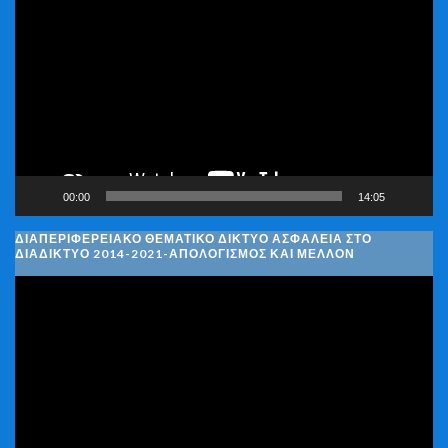
Αναπαραγωγής
Βίντεο
00:00
14:05
ΔΙΑΠΕΡΙΦΕΡΕΙΑΚΌ ΘΕΜΑΤΙΚΌ ΔΊΚΤΥΟ ΑΣΦΆΛΕΙΑ ΣΤΟ
ΔΙΑΔΊΚΤΥΟ 2014-2021-ΑΠΟΛΟΓΙΣΜΌΣ ΚΑΙ ΜΈΛΛΟΝ
Πρόγραμμα
Αναπαραγωγής
Βίντεο