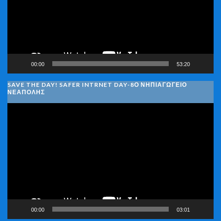
00:00
53:20
SAVE THE DAY! SAFER INTRNET DAY-8Ο ΝΗΠΙΑΓΩΓΕΙΟ
ΝΕΑΠΟΛΗΣ
Πρόγραμμα
Αναπαραγωγής
Βίντεο
00:00
03:01