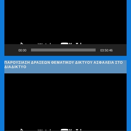
Βίντεο
00:00
03:50:46
ΠΑΡΟΥΣΊΑΣΗ ΔΡΆΣΕΩΝ ΘΕΜΑΤΙΚΟΎ ΔΙΚΤΎΟΥ ΑΣΦΆΛΕΙΑ ΣΤΟ
ΔΙΑΔΊΚΤΥΟ
Πρόγραμμα
Αναπαραγωγής
Βίντεο