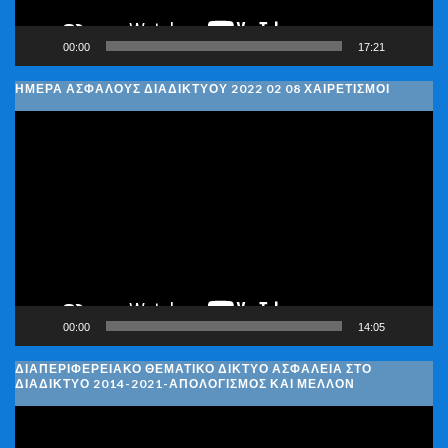
00:00
17:21
ΗΜΈΡΑ ΑΣΦΑΛΟΎΣ ΔΙΑΔΙΚΤΎΟΥ 2022 02 08 ΧΑΙΡΕΤΙΣΜΟΊ
Πρόγραμμα
Αναπαραγωγής
Βίντεο
00:00
14:05
ΔΙΑΠΕΡΙΦΕΡΕΙΑΚΌ ΘΕΜΑΤΙΚΌ ΔΊΚΤΥΟ ΑΣΦΆΛΕΙΑ ΣΤΟ
ΔΙΑΔΊΚΤΥΟ 2014-2021-ΑΠΟΛΟΓΙΣΜΌΣ ΚΑΙ ΜΈΛΛΟΝ
Πρόγραμμα
Αναπαραγωγής