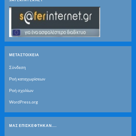
ΜΕΤΑΣΤΟΙΧΕΊΑ
Σύνδεση
Ροή καταχωρίσεων
Ροή σχολίων
WordPress.org
ΜΑΣ ΕΠΙΣΚΈΦΤΗΚΑΝ....