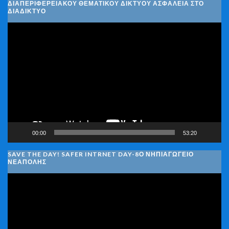
ΔΙΑΠΕΡΙΦΕΡΕΙΑΚΟΎ ΘΕΜΑΤΙΚΟΎ ΔΙΚΤΎΟΥ ΑΣΦΆΛΕΙΑ ΣΤΟ
ΔΙΑΔΊΚΤΥΟ
Πρόγραμμα
Αναπαραγωγής
Βίντεο
00:00
53:20
SAVE THE DAY! SAFER INTRNET DAY-8Ο ΝΗΠΙΑΓΩΓΕΙΟ
ΝΕΑΠΟΛΗΣ
Πρόγραμμα
Αναπαραγωγής
Βίντεο