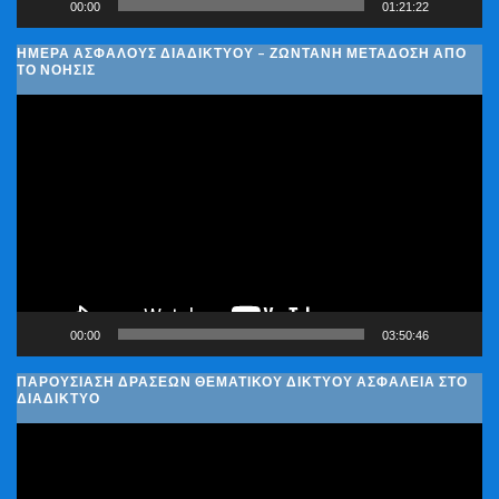
00:00
01:21:22
ΗΜΈΡΑ ΑΣΦΑΛΟΎΣ ΔΙΑΔΙΚΤΎΟΥ – ΖΩΝΤΑΝΉ ΜΕΤΆΔΟΣΗ ΑΠΌ
ΤΟ ΝΟΗΣΙΣ
Πρόγραμμα
Αναπαραγωγής
Βίντεο
00:00
03:50:46
ΠΑΡΟΥΣΊΑΣΗ ΔΡΆΣΕΩΝ ΘΕΜΑΤΙΚΟΎ ΔΙΚΤΎΟΥ ΑΣΦΆΛΕΙΑ ΣΤΟ
ΔΙΑΔΊΚΤΥΟ
Πρόγραμμα
Αναπαραγωγής
Βίντεο