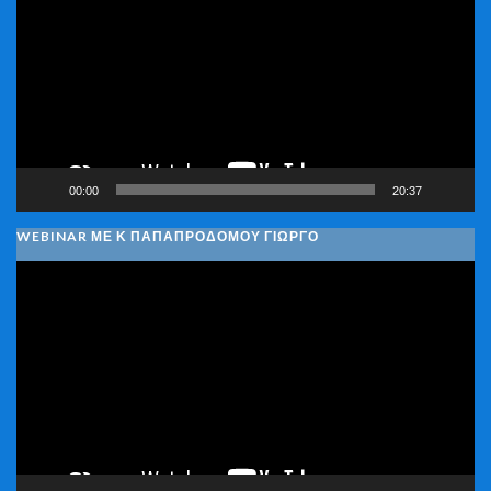
Βίντεο
00:00
20:37
WEBINAR ΜΕ Κ ΠΑΠΑΠΡΟΔΌΜΟΥ ΓΙΏΡΓΟ
Πρόγραμμα
Αναπαραγωγής
Βίντεο