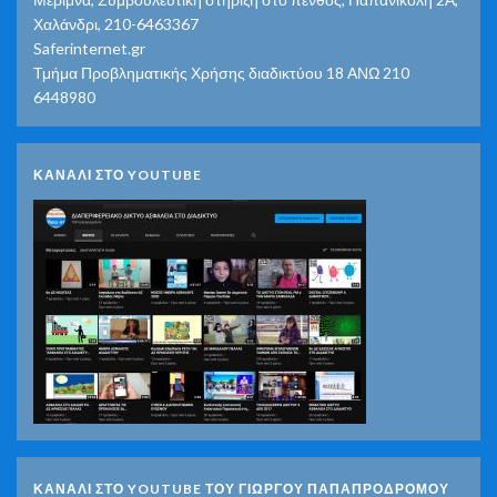
Χαλάνδρι, 210-6463367
Saferinternet.gr
Τμήμα Προβληματικής Χρήσης διαδικτύου 18 ΑΝΩ 210
6448980
ΚΑΝΑΛΙ ΣΤΟ YOUTUBE
ΚΑΝΑΛΙ ΣΤΟ YOUTUBE ΤΟΥ ΓΙΩΡΓΟΥ ΠΑΠΑΠΡΟΔΡΟΜΟΥ