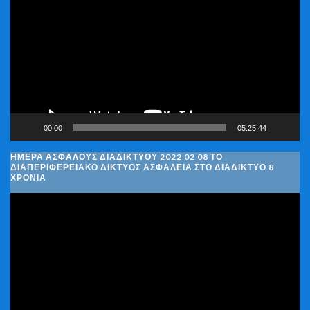
Αναπαραγωγής
Βίντεο
00:00
05:25:44
ΗΜΈΡΑ ΑΣΦΑΛΟΎΣ ΔΙΑΔΙΚΤΎΟΥ 2022 02 08 ΤΟ
ΔΙΑΠΕΡΙΦΕΡΕΙΑΚΌ ΔΊΚΤΥΟΣ ΑΣΦΆΛΕΙΑ ΣΤΟ ΔΙΑΔΊΚΤΥΟ 8
ΧΡΌΝΙΑ
Πρόγραμμα
Αναπαραγωγής
Βίντεο