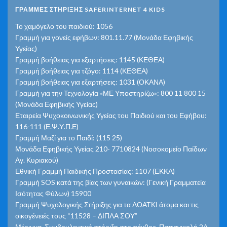
ΓΡΑΜΜΕΣ ΣΤΗΡΙΞΗΣ SAFERINTERNET 4 KIDS
Το χαμόγελο του παιδιού: 1056
Γραμμή για γονείς εφήβων: 801.11.77 (Μονάδα Εφηβικής
Υγείας)
Γραμμή βοήθειας για εξαρτήσεις: 1145 (ΚΕΘΕΑ)
Γραμμή βοήθειας για τζόγο: 1114 (ΚΕΘΕΑ)
Γραμμή βοήθειας για εξαρτήσεις: 1031 (ΟΚΑΝΑ)
Γραμμή για την Τεχνολογία «ΜΕ Υποστηρίζω»: 800 11 800 15
(Μονάδα Εφηβικής Υγείας)
Εταιρεία Ψυχοκοινωνικής Υγείας του Παιδιού και του Εφήβου:
116-111 (Ε.Ψ.Υ.Π.Ε)
Γραμμή Μαζί για το Παιδί: (115 25)
Μονάδα Εφηβικής Υγείας 210- 7710824 (Νοσοκομείο Παίδων
Αγ. Κυριακού)
Εθνική Γραμμή Παιδικής Προστασίας: 1107 (ΕΚΚΑ)
Γραμμή SOS κατά της βίας των γυναικών: (Γενική Γραμματεία
Ισότητας Φύλων) 15900
Γραμμή Ψυχολογικής Στήριξης για τα ΛΟΑΤΚΙ άτομα και τις
οικογένειές τους “11528 – ΔΙΠΛΑ ΣΟΥ”
Μέριμνα, Συμβουλευτική στήριξη στο πένθος, Παπανικολή 2Α,