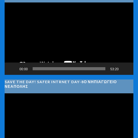
Πρόγραμμα
Αναπαραγωγής
Βίντεο
00:00
53:20
SAVE THE DAY! SAFER INTRNET DAY-8Ο ΝΗΠΙΑΓΩΓΕΙΟ
ΝΕΑΠΟΛΗΣ
Πρόγραμμα
Αναπαραγωγής
Βίντεο