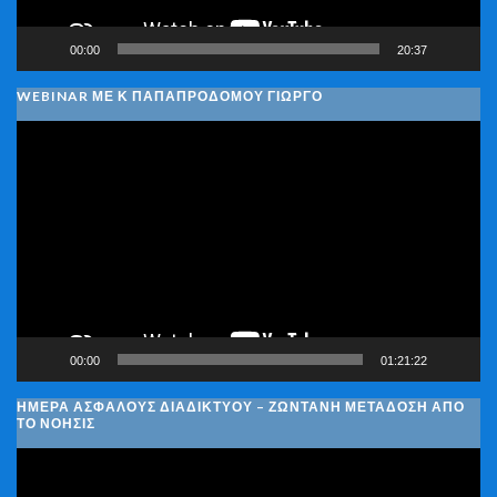
00:00
20:37
WEBINAR ΜΕ Κ ΠΑΠΑΠΡΟΔΌΜΟΥ ΓΙΏΡΓΟ
Πρόγραμμα
Αναπαραγωγής
Βίντεο
00:00
01:21:22
ΗΜΈΡΑ ΑΣΦΑΛΟΎΣ ΔΙΑΔΙΚΤΎΟΥ – ΖΩΝΤΑΝΉ ΜΕΤΆΔΟΣΗ ΑΠΌ
ΤΟ ΝΟΗΣΙΣ
Πρόγραμμα
Αναπαραγωγής