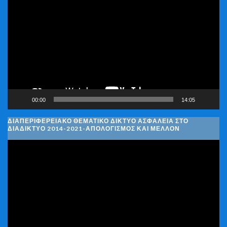
Αναπαραγωγής
Βίντεο
00:00
14:05
ΔΙΑΠΕΡΙΦΕΡΕΙΑΚΌ ΘΕΜΑΤΙΚΌ ΔΊΚΤΥΟ ΑΣΦΆΛΕΙΑ ΣΤΟ
ΔΙΑΔΊΚΤΥΟ 2014-2021-ΑΠΟΛΟΓΙΣΜΌΣ ΚΑΙ ΜΈΛΛΟΝ
Πρόγραμμα
Αναπαραγωγής
Βίντεο