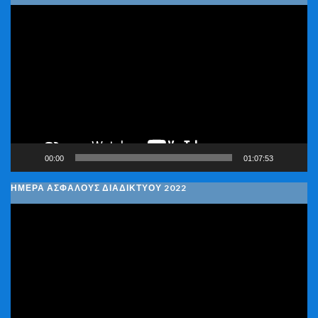
Πρόγραμμα
Αναπαραγωγής
Βίντεο
00:00
01:07:53
ΗΜΕΡΑ ΑΣΦΑΛΟΥΣ ΔΙΑΔΙΚΤΥΟΥ 2022
Πρόγραμμα
Αναπαραγωγής
Βίντεο