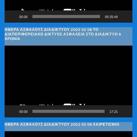
00:00
05:25:44
ΗΜΈΡΑ ΑΣΦΑΛΟΎΣ ΔΙΑΔΙΚΤΎΟΥ 2022 02 08 ΤΟ
ΔΙΑΠΕΡΙΦΕΡΕΙΑΚΌ ΔΊΚΤΥΟΣ ΑΣΦΆΛΕΙΑ ΣΤΟ ΔΙΑΔΊΚΤΥΟ 8
ΧΡΌΝΙΑ
Πρόγραμμα
Αναπαραγωγής
Βίντεο
00:00
17:21
ΗΜΈΡΑ ΑΣΦΑΛΟΎΣ ΔΙΑΔΙΚΤΎΟΥ 2022 02 08 ΧΑΙΡΕΤΙΣΜΟΊ
Πρόγραμμα