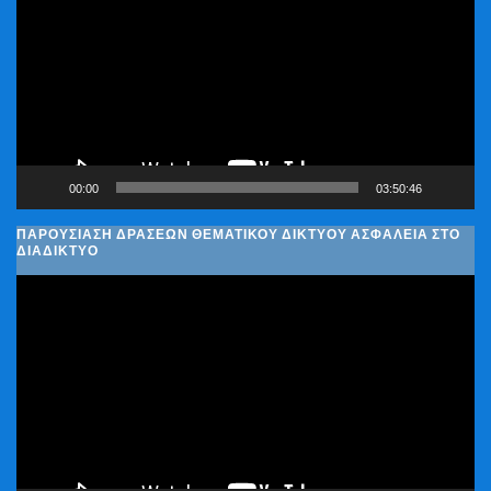
Βίντεο
00:00
03:50:46
ΠΑΡΟΥΣΊΑΣΗ ΔΡΆΣΕΩΝ ΘΕΜΑΤΙΚΟΎ ΔΙΚΤΎΟΥ ΑΣΦΆΛΕΙΑ ΣΤΟ
ΔΙΑΔΊΚΤΥΟ
Πρόγραμμα
Αναπαραγωγής
Βίντεο