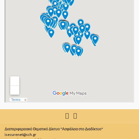
Διαπεριφερειακό Θεματικό Δίκτυο "Ασφάλεια στο Διαδίκτυο"
isecurenet@sch.gr