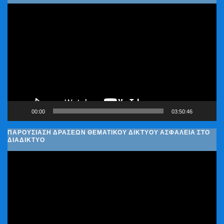
Πρόγραμμα
Αναπαραγωγής
Βίντεο
00:00
03:50:46
ΠΑΡΟΥΣΊΑΣΗ ΔΡΆΣΕΩΝ ΘΕΜΑΤΙΚΟΎ ΔΙΚΤΎΟΥ ΑΣΦΆΛΕΙΑ ΣΤΟ
ΔΙΑΔΊΚΤΥΟ
Πρόγραμμα
Αναπαραγωγής
Βίντεο