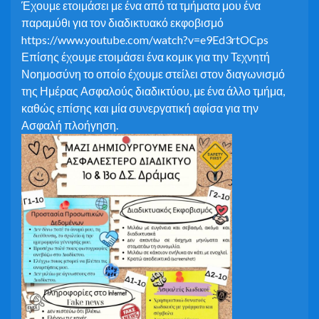
Έχουμε ετοιμάσει με ένα από τα τμήματα μου ένα
παραμύθι για τον διαδικτυακό εκφοβισμό
https://www.youtube.com/watch?v=e9Ed3rtOCps
Επίσης έχουμε ετοιμάσει ένα κομικ για την Τεχνητή
Νοημοσύνη το οποίο έχουμε στείλει στον διαγωνισμό
της Ημέρας Ασφαλούς διαδικτύου, με ένα άλλο τμήμα,
καθώς επίσης και μία συνεργατική αφίσα για την
Ασφαλή πλοήγηση.