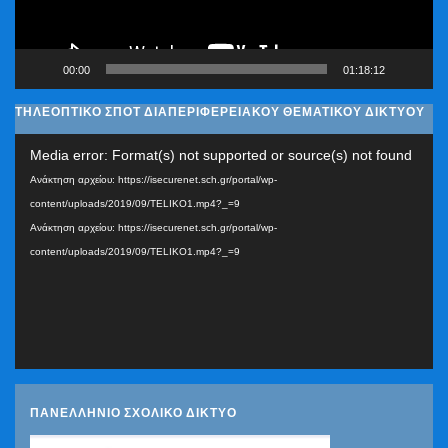
00:00
01:18:12
ΤΗΛΕΟΠΤΙΚΟ ΣΠΟΤ ΔΙΑΠΕΡΙΦΕΡΕΙΑΚΟΥ ΘΕΜΑΤΙΚΟΥ ΔΙΚΤΥΟΥ
Πρόγραμμα
Media error: Format(s) not supported or source(s) not found
Αναπαραγωγής
Ανάκτηση αρχείου: https://isecurenet.sch.gr/portal/wp-
Βίντεο
content/uploads/2019/09/TELIKO1.mp4?_=9
Ανάκτηση αρχείου: https://isecurenet.sch.gr/portal/wp-
content/uploads/2019/09/TELIKO1.mp4?_=9
ΠΑΝΕΛΛΗΝΙΟ ΣΧΟΛΙΚΟ ΔΙΚΤΥΟ