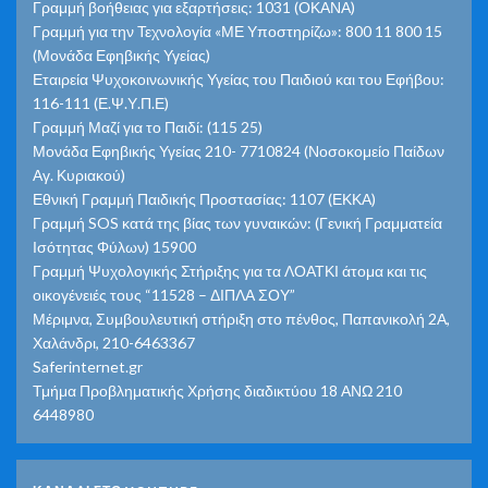
Γραμμή βοήθειας για εξαρτήσεις: 1031 (ΟΚΑΝΑ)
Γραμμή για την Τεχνολογία «ΜΕ Υποστηρίζω»: 800 11 800 15
(Μονάδα Εφηβικής Υγείας)
Εταιρεία Ψυχοκοινωνικής Υγείας του Παιδιού και του Εφήβου:
116-111 (Ε.Ψ.Υ.Π.Ε)
Γραμμή Μαζί για το Παιδί: (115 25)
Μονάδα Εφηβικής Υγείας 210- 7710824 (Νοσοκομείο Παίδων
Αγ. Κυριακού)
Εθνική Γραμμή Παιδικής Προστασίας: 1107 (ΕΚΚΑ)
Γραμμή SOS κατά της βίας των γυναικών: (Γενική Γραμματεία
Ισότητας Φύλων) 15900
Γραμμή Ψυχολογικής Στήριξης για τα ΛΟΑΤΚΙ άτομα και τις
οικογένειές τους “11528 – ΔΙΠΛΑ ΣΟΥ”
Μέριμνα, Συμβουλευτική στήριξη στο πένθος, Παπανικολή 2Α,
Χαλάνδρι, 210-6463367
Saferinternet.gr
Τμήμα Προβληματικής Χρήσης διαδικτύου 18 ΑΝΩ 210
6448980