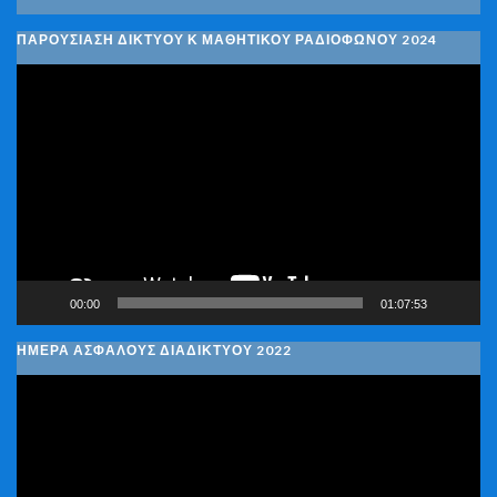
ΠΑΡΟΥΣΙΑΣΗ ΔΙΚΤΥΟΥ Κ ΜΑΘΗΤΙΚΟΥ ΡΑΔΙΟΦΩΝΟΥ 2024
Πρόγραμμα
Αναπαραγωγής
Βίντεο
00:00
01:07:53
ΗΜΕΡΑ ΑΣΦΑΛΟΥΣ ΔΙΑΔΙΚΤΥΟΥ 2022
Πρόγραμμα
Αναπαραγωγής
Βίντεο