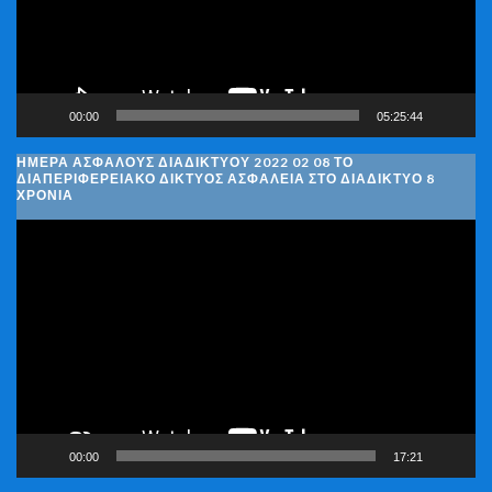
00:00
05:25:44
ΗΜΈΡΑ ΑΣΦΑΛΟΎΣ ΔΙΑΔΙΚΤΎΟΥ 2022 02 08 ΤΟ
ΔΙΑΠΕΡΙΦΕΡΕΙΑΚΌ ΔΊΚΤΥΟΣ ΑΣΦΆΛΕΙΑ ΣΤΟ ΔΙΑΔΊΚΤΥΟ 8
ΧΡΌΝΙΑ
Πρόγραμμα
Αναπαραγωγής
Βίντεο
00:00
17:21