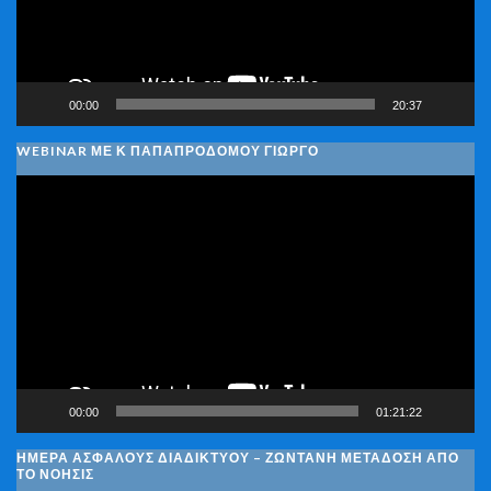
00:00
20:37
WEBINAR ΜΕ Κ ΠΑΠΑΠΡΟΔΌΜΟΥ ΓΙΏΡΓΟ
Πρόγραμμα
Αναπαραγωγής
Βίντεο
00:00
01:21:22
ΗΜΈΡΑ ΑΣΦΑΛΟΎΣ ΔΙΑΔΙΚΤΎΟΥ – ΖΩΝΤΑΝΉ ΜΕΤΆΔΟΣΗ ΑΠΌ
ΤΟ ΝΟΗΣΙΣ