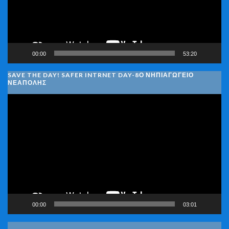
00:00
53:20
SAVE THE DAY! SAFER INTRNET DAY-8Ο ΝΗΠΙΑΓΩΓΕΙΟ
ΝΕΑΠΟΛΗΣ
Πρόγραμμα
Αναπαραγωγής
Βίντεο
00:00
03:01