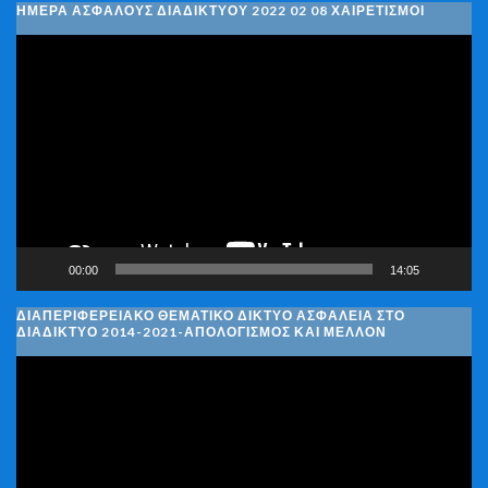
ΗΜΈΡΑ ΑΣΦΑΛΟΎΣ ΔΙΑΔΙΚΤΎΟΥ 2022 02 08 ΧΑΙΡΕΤΙΣΜΟΊ
Πρόγραμμα
Αναπαραγωγής
Βίντεο
00:00
14:05
ΔΙΑΠΕΡΙΦΕΡΕΙΑΚΌ ΘΕΜΑΤΙΚΌ ΔΊΚΤΥΟ ΑΣΦΆΛΕΙΑ ΣΤΟ
ΔΙΑΔΊΚΤΥΟ 2014-2021-ΑΠΟΛΟΓΙΣΜΌΣ ΚΑΙ ΜΈΛΛΟΝ
Πρόγραμμα
Αναπαραγωγής
Βίντεο