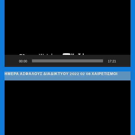
Αναπαραγωγής
Βίντεο
00:00
17:21
ΗΜΈΡΑ ΑΣΦΑΛΟΎΣ ΔΙΑΔΙΚΤΎΟΥ 2022 02 08 ΧΑΙΡΕΤΙΣΜΟΊ
Πρόγραμμα
Αναπαραγωγής
Βίντεο