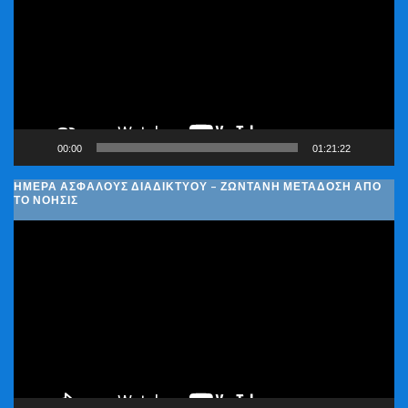
Βίντεο
00:00
01:21:22
ΗΜΈΡΑ ΑΣΦΑΛΟΎΣ ΔΙΑΔΙΚΤΎΟΥ – ΖΩΝΤΑΝΉ ΜΕΤΆΔΟΣΗ ΑΠΌ
ΤΟ ΝΟΗΣΙΣ
Πρόγραμμα
Αναπαραγωγής
Βίντεο