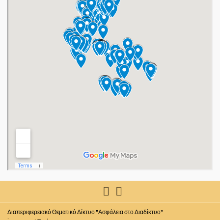
Διαπεριφερειακό Θεματικό Δίκτυο "Ασφάλεια στο Διαδίκτυο"