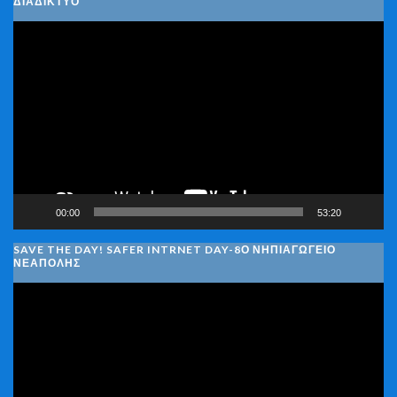
ΔΙΑΔΊΚΤΥΟ
Πρόγραμμα
Αναπαραγωγής
Βίντεο
00:00
53:20
SAVE THE DAY! SAFER INTRNET DAY-8Ο ΝΗΠΙΑΓΩΓΕΙΟ
ΝΕΑΠΟΛΗΣ
Πρόγραμμα
Αναπαραγωγής
Βίντεο