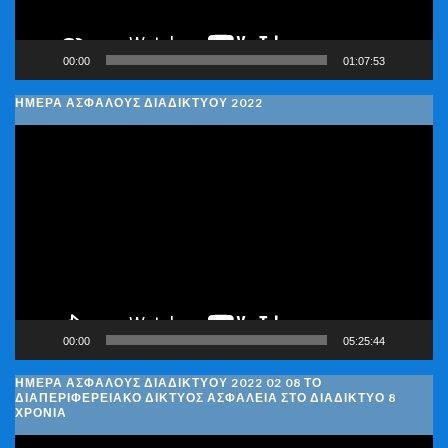
00:00
01:07:53
ΗΜΕΡΑ ΑΣΦΑΛΟΥΣ ΔΙΑΔΙΚΤΥΟΥ 2022
Πρόγραμμα
Αναπαραγωγής
Βίντεο
00:00
05:25:44
ΗΜΈΡΑ ΑΣΦΑΛΟΎΣ ΔΙΑΔΙΚΤΎΟΥ 2022 02 08 ΤΟ
ΔΙΑΠΕΡΙΦΕΡΕΙΑΚΌ ΔΊΚΤΥΟΣ ΑΣΦΆΛΕΙΑ ΣΤΟ ΔΙΑΔΊΚΤΥΟ 8
ΧΡΌΝΙΑ
Πρόγραμμα