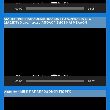
00:00
14:05
ΔΙΑΠΕΡΙΦΕΡΕΙΑΚΌ ΘΕΜΑΤΙΚΌ ΔΊΚΤΥΟ ΑΣΦΆΛΕΙΑ ΣΤΟ
ΔΙΑΔΊΚΤΥΟ 2014-2021-ΑΠΟΛΟΓΙΣΜΌΣ ΚΑΙ ΜΈΛΛΟΝ
Πρόγραμμα
Αναπαραγωγής
Βίντεο
00:00
20:37
WEBINAR ΜΕ Κ ΠΑΠΑΠΡΟΔΌΜΟΥ ΓΙΏΡΓΟ
Πρόγραμμα
Αναπαραγωγής