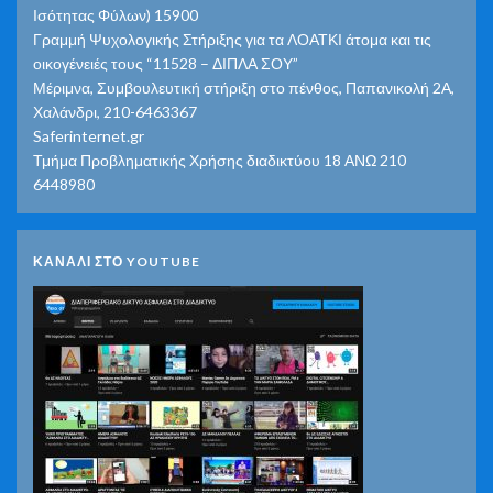
Ισότητας Φύλων) 15900
Γραμμή Ψυχολογικής Στήριξης για τα ΛΟΑΤΚΙ άτομα και τις
οικογένειές τους “11528 – ΔΙΠΛΑ ΣΟΥ”
Μέριμνα, Συμβουλευτική στήριξη στο πένθος, Παπανικολή 2Α,
Χαλάνδρι, 210-6463367
Saferinternet.gr
Τμήμα Προβληματικής Χρήσης διαδικτύου 18 ΑΝΩ 210
6448980
ΚΑΝΑΛΙ ΣΤΟ YOUTUBE