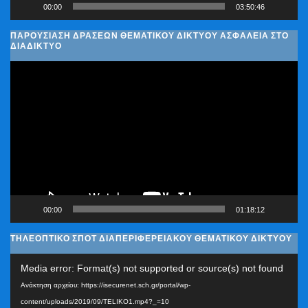
00:00
03:50:46
ΠΑΡΟΥΣΊΑΣΗ ΔΡΆΣΕΩΝ ΘΕΜΑΤΙΚΟΎ ΔΙΚΤΎΟΥ ΑΣΦΆΛΕΙΑ ΣΤΟ
ΔΙΑΔΊΚΤΥΟ
Πρόγραμμα
Αναπαραγωγής
Βίντεο
00:00
01:18:12
ΤΗΛΕΟΠΤΙΚΟ ΣΠΟΤ ΔΙΑΠΕΡΙΦΕΡΕΙΑΚΟΥ ΘΕΜΑΤΙΚΟΥ ΔΙΚΤΥΟΥ
Πρόγραμμα
Media error: Format(s) not supported or source(s) not found
Αναπαραγωγής
Ανάκτηση αρχείου: https://isecurenet.sch.gr/portal/wp-
Βίντεο
content/uploads/2019/09/TELIKO1.mp4?_=10