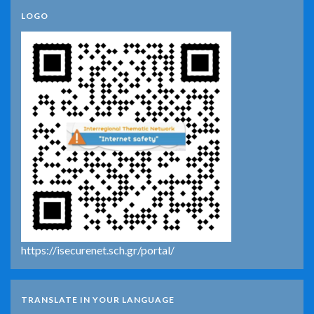
LOGO
https://isecurenet.sch.gr/portal/
TRANSLATE IN YOUR LANGUAGE