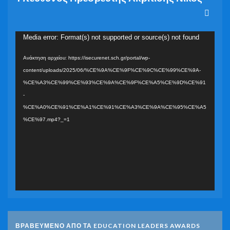
Πρόγραμμα
Media error: Format(s) not supported or source(s) not found
Αναπαραγωγής
Ανάκτηση αρχείου: https://isecurenet.sch.gr/portal/wp-
Βίντεο
content/uploads/2025/06/%CE%9A%CE%9F%CE%9C%CE%99%CE%9A-
%CE%A3%CE%99%CE%93%CE%9A%CE%9F%CE%A5%CE%9D%CE%91
-
%CE%A0%CE%91%CE%A1%CE%91%CE%A3%CE%9A%CE%95%CE%A5
%CE%97.mp4?_=1
ΒΡΑΒΕΥΜΕΝΟ ΑΠΟ ΤΑ EDUCATION LEADERS AWARDS