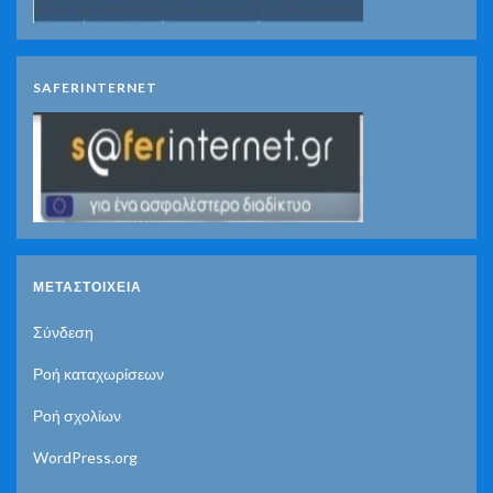
SAFERINTERNET
ΜΕΤΑΣΤΟΙΧΕΊΑ
Σύνδεση
Ροή καταχωρίσεων
Ροή σχολίων
WordPress.org