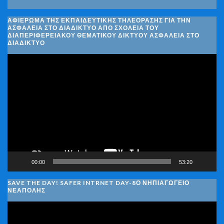
ΑΦΙΈΡΩΜΑ ΤΗΣ ΕΚΠΑΙΔΕΥΤΙΚΉΣ ΤΗΛΕΌΡΑΣΗΣ ΓΙΑ ΤΗΝ
ΑΣΦΆΛΕΙΑ ΣΤΟ ΔΙΑΔΊΚΤΥΟ ΑΠΌ ΣΧΟΛΕΊΑ ΤΟΥ
ΔΙΑΠΕΡΙΦΕΡΕΙΑΚΟΎ ΘΕΜΑΤΙΚΟΎ ΔΙΚΤΎΟΥ ΑΣΦΆΛΕΙΑ ΣΤΟ
ΔΙΑΔΊΚΤΥΟ
Πρόγραμμα
Αναπαραγωγής
Βίντεο
00:00
53:20
SAVE THE DAY! SAFER INTRNET DAY-8Ο ΝΗΠΙΑΓΩΓΕΙΟ
ΝΕΑΠΟΛΗΣ
Πρόγραμμα
Αναπαραγωγής