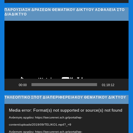
ΠΑΡΟΥΣΊΑΣΗ ΔΡΆΣΕΩΝ ΘΕΜΑΤΙΚΟΎ ΔΙΚΤΎΟΥ ΑΣΦΆΛΕΙΑ ΣΤΟ
ΔΙΑΔΊΚΤΥΟ
Πρόγραμμα
Αναπαραγωγής
Βίντεο
00:00
01:18:12
ΤΗΛΕΟΠΤΙΚΟ ΣΠΟΤ ΔΙΑΠΕΡΙΦΕΡΕΙΑΚΟΥ ΘΕΜΑΤΙΚΟΥ ΔΙΚΤΥΟΥ
Πρόγραμμα
Media error: Format(s) not supported or source(s) not found
Αναπαραγωγής
Ανάκτηση αρχείου: https://isecurenet.sch.gr/portal/wp-
Βίντεο
content/uploads/2019/09/TELIKO1.mp4?_=9
Ανάκτηση αρχείου: https://isecurenet.sch.gr/portal/wp-