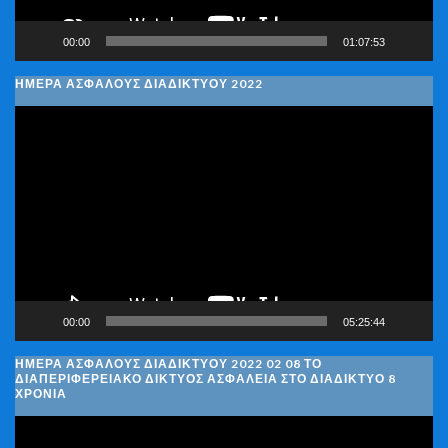
00:00
01:07:53
ΗΜΕΡΑ ΑΣΦΑΛΟΥΣ ΔΙΑΔΙΚΤΥΟΥ 2022
Πρόγραμμα
Αναπαραγωγής
Βίντεο
00:00
05:25:44
ΗΜΈΡΑ ΑΣΦΑΛΟΎΣ ΔΙΑΔΙΚΤΎΟΥ 2022 02 08 ΤΟ
ΔΙΑΠΕΡΙΦΕΡΕΙΑΚΌ ΔΊΚΤΥΟΣ ΑΣΦΆΛΕΙΑ ΣΤΟ ΔΙΑΔΊΚΤΥΟ 8
ΧΡΌΝΙΑ
Πρόγραμμα