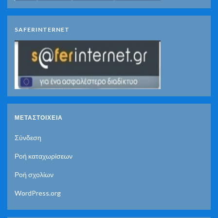
SAFERINTERNET
ΜΕΤΑΣΤΟΙΧΕΊΑ
Σύνδεση
Ροή καταχωρίσεων
Ροή σχολίων
WordPress.org