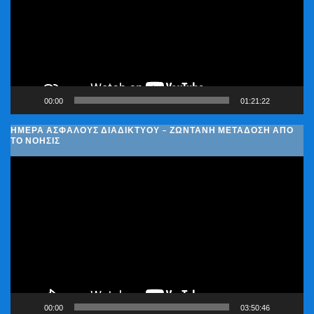
00:00
01:21:22
ΗΜΈΡΑ ΑΣΦΑΛΟΎΣ ΔΙΑΔΙΚΤΎΟΥ – ΖΩΝΤΑΝΉ ΜΕΤΆΔΟΣΗ ΑΠΌ
ΤΟ ΝΟΗΣΙΣ
Πρόγραμμα
Αναπαραγωγής
Βίντεο
00:00
03:50:46