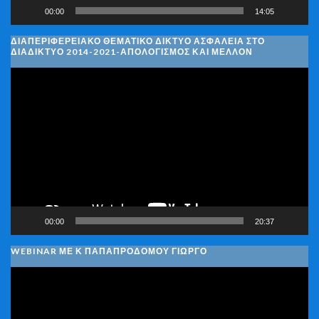
00:00
14:05
ΔΙΑΠΕΡΙΦΕΡΕΙΑΚΌ ΘΕΜΑΤΙΚΌ ΔΊΚΤΥΟ ΑΣΦΆΛΕΙΑ ΣΤΟ
ΔΙΑΔΊΚΤΥΟ 2014-2021-ΑΠΟΛΟΓΙΣΜΌΣ ΚΑΙ ΜΈΛΛΟΝ
Πρόγραμμα
Αναπαραγωγής
Βίντεο
00:00
20:37
WEBINAR ΜΕ Κ ΠΑΠΑΠΡΟΔΌΜΟΥ ΓΙΏΡΓΟ
Πρόγραμμα
Αναπαραγωγής
Βίντεο