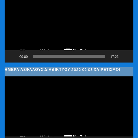
Αναπαραγωγής
Βίντεο
00:00
17:21
ΗΜΈΡΑ ΑΣΦΑΛΟΎΣ ΔΙΑΔΙΚΤΎΟΥ 2022 02 08 ΧΑΙΡΕΤΙΣΜΟΊ
Πρόγραμμα
Αναπαραγωγής
Βίντεο