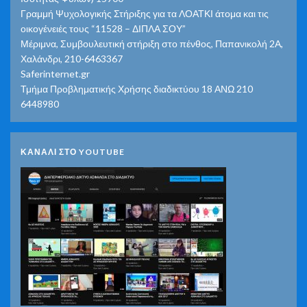
Γραμμή Ψυχολογικής Στήριξης για τα ΛΟΑΤΚΙ άτομα και τις
οικογένειές τους “11528 – ΔΙΠΛΑ ΣΟΥ”
Μέριμνα, Συμβουλευτική στήριξη στο πένθος, Παπανικολή 2Α,
Χαλάνδρι, 210-6463367
Saferinternet.gr
Τμήμα Προβληματικής Χρήσης διαδικτύου 18 ΑΝΩ 210
6448980
ΚΑΝΑΛΙ ΣΤΟ YOUTUBE