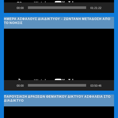
00:00
01:21:22
ΗΜΈΡΑ ΑΣΦΑΛΟΎΣ ΔΙΑΔΙΚΤΎΟΥ – ΖΩΝΤΑΝΉ ΜΕΤΆΔΟΣΗ ΑΠΌ
ΤΟ ΝΟΗΣΙΣ
Πρόγραμμα
Αναπαραγωγής
Βίντεο
00:00
03:50:46
ΠΑΡΟΥΣΊΑΣΗ ΔΡΆΣΕΩΝ ΘΕΜΑΤΙΚΟΎ ΔΙΚΤΎΟΥ ΑΣΦΆΛΕΙΑ ΣΤΟ
ΔΙΑΔΊΚΤΥΟ
Πρόγραμμα
Αναπαραγωγής