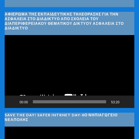
ΑΦΙΈΡΩΜΑ ΤΗΣ ΕΚΠΑΙΔΕΥΤΙΚΉΣ ΤΗΛΕΌΡΑΣΗΣ ΓΙΑ ΤΗΝ
ΑΣΦΆΛΕΙΑ ΣΤΟ ΔΙΑΔΊΚΤΥΟ ΑΠΌ ΣΧΟΛΕΊΑ ΤΟΥ
ΔΙΑΠΕΡΙΦΕΡΕΙΑΚΟΎ ΘΕΜΑΤΙΚΟΎ ΔΙΚΤΎΟΥ ΑΣΦΆΛΕΙΑ ΣΤΟ
ΔΙΑΔΊΚΤΥΟ
Πρόγραμμα
Αναπαραγωγής
Βίντεο
00:00
53:20
SAVE THE DAY! SAFER INTRNET DAY-8Ο ΝΗΠΙΑΓΩΓΕΙΟ
ΝΕΑΠΟΛΗΣ
Πρόγραμμα
Αναπαραγωγής