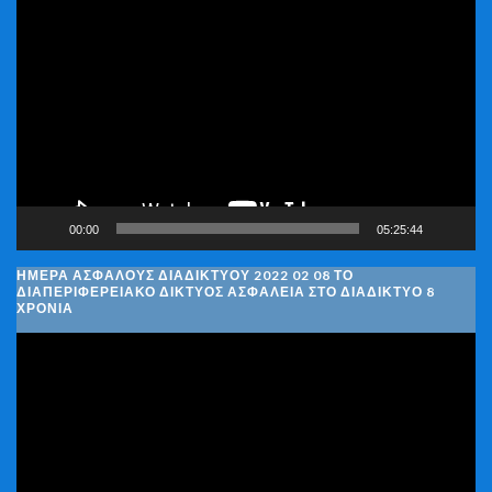
Πρόγραμμα
Αναπαραγωγής
Βίντεο
00:00
05:25:44
ΗΜΈΡΑ ΑΣΦΑΛΟΎΣ ΔΙΑΔΙΚΤΎΟΥ 2022 02 08 ΤΟ
ΔΙΑΠΕΡΙΦΕΡΕΙΑΚΌ ΔΊΚΤΥΟΣ ΑΣΦΆΛΕΙΑ ΣΤΟ ΔΙΑΔΊΚΤΥΟ 8
ΧΡΌΝΙΑ
Πρόγραμμα
Αναπαραγωγής
Βίντεο