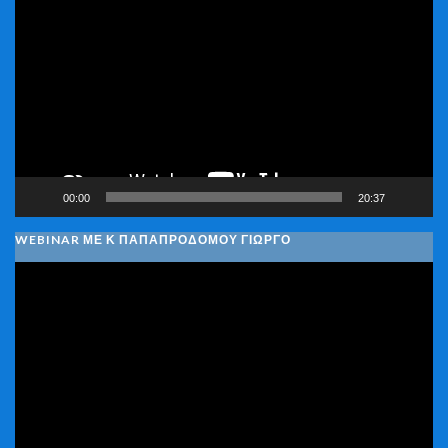
Αναπαραγωγής
Βίντεο
00:00
20:37
WEBINAR ΜΕ Κ ΠΑΠΑΠΡΟΔΌΜΟΥ ΓΙΏΡΓΟ
Πρόγραμμα
Αναπαραγωγής
Βίντεο