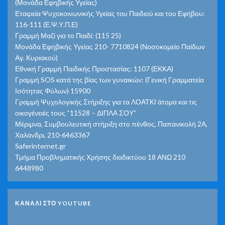
(Μονάδα Εφηβικής Υγείας)
Εταιρεία Ψυχοκοινωνικής Υγείας του Παιδιού και του Εφήβου:
116-111 (Ε.Ψ.Υ.Π.Ε)
Γραμμή Μαζί για το Παιδί: (115 25)
Μονάδα Εφηβικής Υγείας 210- 7710824 (Νοσοκομείο Παίδων
Αγ. Κυριακού)
Εθνική Γραμμή Παιδικής Προστασίας: 1107 (ΕΚΚΑ)
Γραμμή SOS κατά της βίας των γυναικών: (Γενική Γραμματεία
Ισότητας Φύλων) 15900
Γραμμή Ψυχολογικής Στήριξης για τα ΛΟΑΤΚΙ άτομα και τις
οικογένειές τους “11528 – ΔΙΠΛΑ ΣΟΥ”
Μέριμνα, Συμβουλευτική στήριξη στο πένθος, Παπανικολή 2Α,
Χαλάνδρι, 210-6463367
Saferinternet.gr
Τμήμα Προβληματικής Χρήσης διαδικτύου 18 ΑΝΩ 210
6448980
ΚΑΝΑΛΙ ΣΤΟ YOUTUBE