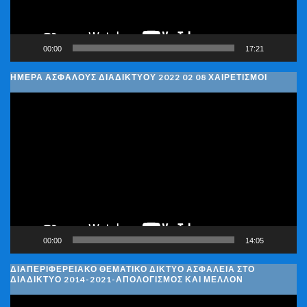
00:00
17:21
ΗΜΈΡΑ ΑΣΦΑΛΟΎΣ ΔΙΑΔΙΚΤΎΟΥ 2022 02 08 ΧΑΙΡΕΤΙΣΜΟΊ
Πρόγραμμα
Αναπαραγωγής
Βίντεο
00:00
14:05
ΔΙΑΠΕΡΙΦΕΡΕΙΑΚΌ ΘΕΜΑΤΙΚΌ ΔΊΚΤΥΟ ΑΣΦΆΛΕΙΑ ΣΤΟ
ΔΙΑΔΊΚΤΥΟ 2014-2021-ΑΠΟΛΟΓΙΣΜΌΣ ΚΑΙ ΜΈΛΛΟΝ
Πρόγραμμα