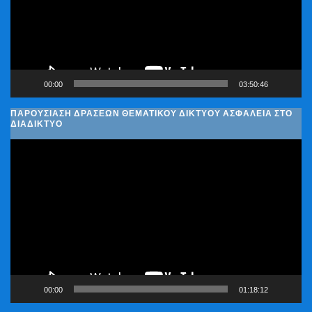
00:00
03:50:46
ΠΑΡΟΥΣΊΑΣΗ ΔΡΆΣΕΩΝ ΘΕΜΑΤΙΚΟΎ ΔΙΚΤΎΟΥ ΑΣΦΆΛΕΙΑ ΣΤΟ
ΔΙΑΔΊΚΤΥΟ
Πρόγραμμα
Αναπαραγωγής
Βίντεο
00:00
01:18:12