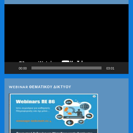
Πρόγραμμα
Αναπαραγωγής
Βίντεο
00:00
03:01
WEBINAR ΘΕΜΑΤΙΚΟΥ ΔΙΚΤΥΟΥ