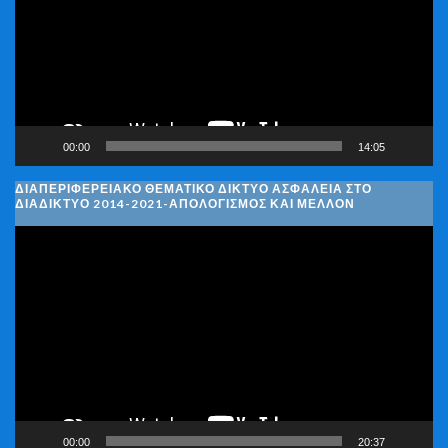
00:00
14:05
ΔΙΑΠΕΡΙΦΕΡΕΙΑΚΌ ΘΕΜΑΤΙΚΌ ΔΊΚΤΥΟ ΑΣΦΆΛΕΙΑ ΣΤΟ
ΔΙΑΔΊΚΤΥΟ 2014-2021-ΑΠΟΛΟΓΙΣΜΌΣ ΚΑΙ ΜΈΛΛΟΝ
Πρόγραμμα
Αναπαραγωγής
Βίντεο
00:00
20:37