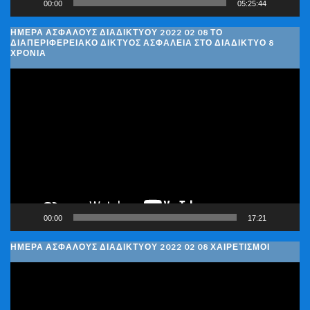
00:00
05:25:44
ΗΜΈΡΑ ΑΣΦΑΛΟΎΣ ΔΙΑΔΙΚΤΎΟΥ 2022 02 08 ΤΟ
ΔΙΑΠΕΡΙΦΕΡΕΙΑΚΌ ΔΊΚΤΥΟΣ ΑΣΦΆΛΕΙΑ ΣΤΟ ΔΙΑΔΊΚΤΥΟ 8
ΧΡΌΝΙΑ
Πρόγραμμα
Αναπαραγωγής
Βίντεο
00:00
17:21
ΗΜΈΡΑ ΑΣΦΑΛΟΎΣ ΔΙΑΔΙΚΤΎΟΥ 2022 02 08 ΧΑΙΡΕΤΙΣΜΟΊ
Πρόγραμμα
Αναπαραγωγής
Βίντεο