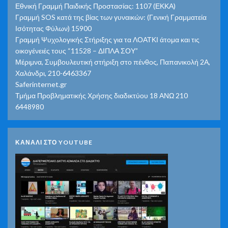
Εθνική Γραμμή Παιδικής Προστασίας: 1107 (ΕΚΚΑ)
Γραμμή SOS κατά της βίας των γυναικών: (Γενική Γραμματεία
Ισότητας Φύλων) 15900
Γραμμή Ψυχολογικής Στήριξης για τα ΛΟΑΤΚΙ άτομα και τις
οικογένειές τους “11528 – ΔΙΠΛΑ ΣΟΥ”
Μέριμνα, Συμβουλευτική στήριξη στο πένθος, Παπανικολή 2Α,
Χαλάνδρι, 210-6463367
Saferinternet.gr
Τμήμα Προβληματικής Χρήσης διαδικτύου 18 ΑΝΩ 210
6448980
ΚΑΝΑΛΙ ΣΤΟ YOUTUBE