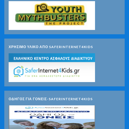
ΧΡΗΣΙΜΟ ΥΛΙΚΟ ΑΠΟ SAFERINTERNET4KIDS
ΟΔΗΓΟΣ ΓΙΑ ΓΟΝΕΙΣ-SAFERINTERNET4KIDS