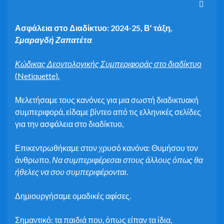
Ασφάλεια στο Διαδίκτυο: 2024-25, Β’ τάξη
,
Σμαραγδή Ζαπατέτα
Κώδικας Δεοντολογικής Συμπεριφοράς στο διαδίκτυ
ο
(
Netiquette
).
Μελετήσαμε τους κανόνες για μια σωστή διαδικτυακή
συμπεριφορά, είδαμε βίντεο από τις ελληνικές σελίδες
για την ασφάλεια στο διαδίκτυο,
Επικεντρωθήκαμε στον χρυσό κανόνα: Θυμήσου τον
άνθρωπο.
Να συμπεριφέρεσαι στους άλλους όπως θα
ήθελες να σου συμπεριφέρονται
.
Δημιουργήσαμε ομαδικές αφίσες.
Σημαντικό: τα παιδιά που, όπως είπαν τα ίδια,