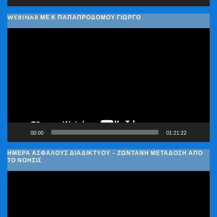
WEBINAR ΜΕ Κ ΠΑΠΑΠΡΟΔΌΜΟΥ ΓΙΏΡΓΟ
Πρόγραμμα
Αναπαραγωγής
Βίντεο
00:00
01:21:22
ΗΜΈΡΑ ΑΣΦΑΛΟΎΣ ΔΙΑΔΙΚΤΎΟΥ – ΖΩΝΤΑΝΉ ΜΕΤΆΔΟΣΗ ΑΠΌ
ΤΟ ΝΟΗΣΙΣ
Πρόγραμμα
Αναπαραγωγής
Βίντεο