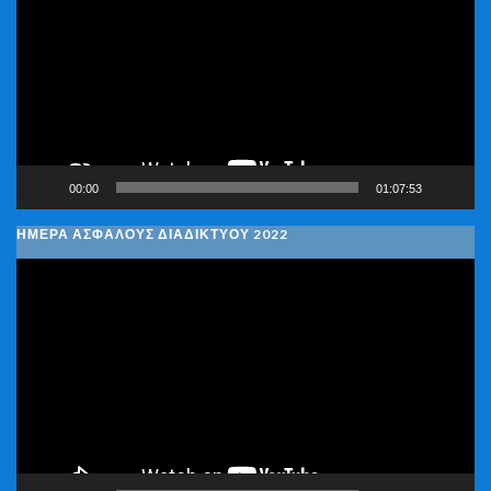
Βίντεο
00:00
01:07:53
ΗΜΕΡΑ ΑΣΦΑΛΟΥΣ ΔΙΑΔΙΚΤΥΟΥ 2022
Πρόγραμμα
Αναπαραγωγής
Βίντεο