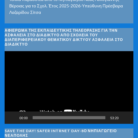
Βέροιας για το Σχολ. Έτος 2025-2026-Υπεύθυνη Πρέσβειρα
Λαζαρίδου Σίτσα
ΑΦΙΈΡΩΜΑ ΤΗΣ ΕΚΠΑΙΔΕΥΤΙΚΉΣ ΤΗΛΕΌΡΑΣΗΣ ΓΙΑ ΤΗΝ
ΑΣΦΆΛΕΙΑ ΣΤΟ ΔΙΑΔΊΚΤΥΟ ΑΠΌ ΣΧΟΛΕΊΑ ΤΟΥ
ΔΙΑΠΕΡΙΦΕΡΕΙΑΚΟΎ ΘΕΜΑΤΙΚΟΎ ΔΙΚΤΎΟΥ ΑΣΦΆΛΕΙΑ ΣΤΟ
ΔΙΑΔΊΚΤΥΟ
Πρόγραμμα
Αναπαραγωγής
Βίντεο
00:00
53:20
SAVE THE DAY! SAFER INTRNET DAY-8Ο ΝΗΠΙΑΓΩΓΕΙΟ
ΝΕΑΠΟΛΗΣ