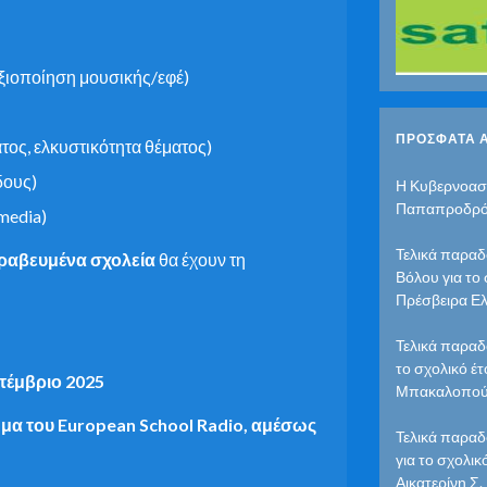
αξιοποίηση μουσικής/εφέ)
ΠΡΌΣΦΑΤΑ 
τος, ελκυστικότητα θέματος)
δους)
Η Κυβερνοασ
Παπαπροδρ
 media)
Τελικά παραδ
ραβευμένα σχολεία
θα έχουν τη
Βόλου για το
Πρέσβειρα Ελ
Τελικά παραδ
το σχολικό έ
τέμβριο 2025
Μπακαλοπού
μα του European School Radio, αμέσως
Τελικά παρα
για το σχολι
Αικατερίνη Σ