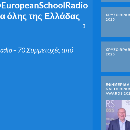
@EuropeanSchoolRadio
ία όλης της Ελλάδας
ΧΡΥΣΟ ΒΡΑΒ
2025
adio – 70 Συμμετοχές από
ΧΡΥΣΟ ΒΡΑΒ
2025
ΕΦΗΜΕΡΙΔΑ 
ΚΑΙ ΤΗ ΒΡΑ
AWARDS 20