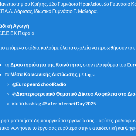
ανεπιστημίου Κρήτης, 12ο Γυμνάσιο Ηρακλείου, 6ο Γυμνάσιο Κ
ΠΑ.Λ. Λάρισας, Ιδιωτικό Γυμνάσιο Γ. Μαλιάρα.
Ειδική Αγωγή
.Ε.Ε.ΕΚ Πειραιά
το επόμενο στάδιο, καλούμε όλα τα σχολεία να προωθήσουν τα ε
τη
Δραστηριότητα της Κοινότητας
στην πλατφόρμα του
Eur
τα
Μέσα Κοινωνικής Δικτύωσης
, με tags:
@EuropeanSchoolRadio
@Διαπεριφερειακό Θεματικό Δίκτυο Ασφάλεια στο Δια
και το hashtag
#SaferInternetDay2025
ρησιμοποιήστε δημιουργικά τα εργαλεία σας – αφίσες, ραδιοφωνικά
πικοινωνήσετε το έργο σας ευρύτερα στην εκπαιδευτική και ψηφι