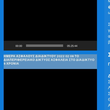
Μ
Πρόγραμμα
Αναπαραγωγής
ω
Βίντεο
γ
α
β
00:00
05:25:44
ΗΜΈΡΑ ΑΣΦΑΛΟΎΣ ΔΙΑΔΙΚΤΎΟΥ 2022 02 08 ΤΟ
ΔΙΑΠΕΡΙΦΕΡΕΙΑΚΌ ΔΊΚΤΥΟΣ ΑΣΦΆΛΕΙΑ ΣΤΟ ΔΙΑΔΊΚΤΥΟ
8 ΧΡΌΝΙΑ
Πρόγραμμα
Αναπαραγωγής
Σ
Βίντεο
Λ
Σ
Θ
Α