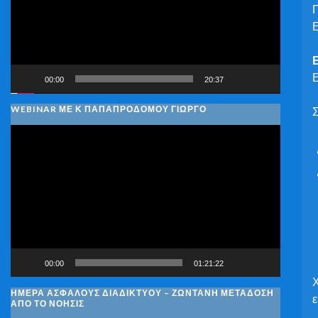
Π
Ε
Ε
00:00
20:37
WEBINAR ΜΕ Κ ΠΑΠΑΠΡΟΔΌΜΟΥ ΓΙΏΡΓΟ
Σ
Πρόγραμμα
Αναπαραγωγής
Βίντεο
00:00
01:21:22
Χ
ΗΜΈΡΑ ΑΣΦΑΛΟΎΣ ΔΙΑΔΙΚΤΎΟΥ – ΖΩΝΤΑΝΉ ΜΕΤΆΔΟΣΗ
ε
ΑΠΌ ΤΟ ΝΟΗΣΙΣ