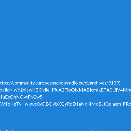
ttps://community.europeanschoolradio.eu/el/archives/9139?
fbclid=IwY2xjawKBOvlleHRuA2FlbQIxMABicmlkETA0UjV4M
v1uEeOhNOvtFhGw5-
3W1qKgTv__wkwe0xOBOvbXQyRqD1aNdNMdBJt0g_aem_PRq