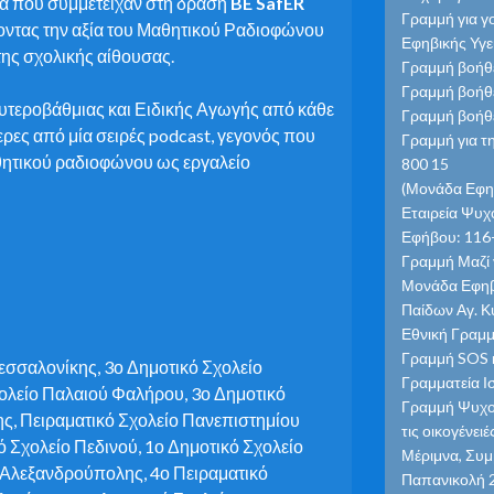
εία που συμμετείχαν στη δράση
BE SafER
Γραμμή για γ
ύοντας την αξία του Μαθητικού Ραδιοφώνου
Εφηβικής Υγε
της σχολικής αίθουσας.
Γραμμή βοήθε
Γραμμή βοήθε
υτεροβάθμιας και Ειδικής Αγωγής από κάθε
Γραμμή βοήθε
ρες από μία σειρές podcast, γεγονός που
Γραμμή για τ
θητικού ραδιοφώνου ως εργαλείο
800 15
(Μονάδα Εφηβ
Εταιρεία Ψυχο
Εφήβου: 116-
Γραμμή Μαζί γ
Μονάδα Εφηβι
Παίδων Αγ. Κ
Εθνική Γραμμ
Γραμμή SOS κ
εσσαλονίκης, 3ο Δημοτικό Σχολείο
Γραμματεία Ι
χολείο Παλαιού Φαλήρου, 3ο Δημοτικό
Γραμμή Ψυχολ
ς, Πειραματικό Σχολείο Πανεπιστημίου
τις οικογένε
 Σχολείο Πεδινού, 1ο Δημοτικό Σχολείο
Μέριμνα, Συμ
 Αλεξανδρούπολης, 4ο Πειραματικό
Παπανικολή 2