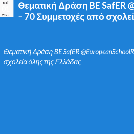
Θεματική Δράση BE SafER 
ΜΆΙ
01
– 70 Συμμετοχές από σχολε
2025
Θεματική Δράση BE SafER @EuropeanSchoolR
σχολεία όλης της Ελλάδας