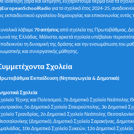
ε ιδιαίτερη χαρά και εκτίμηση, ευχαριστούμε θερμά όλα τα σχολ
@EuropeanSchoolRadio
για το σχολικό έτος 2024-25, αναδεικν
ς εκπαιδευτικού εργαλείου δημιουργίας και επικοινωνίας εντός 
Συνολικά λάβαμε
70 αιτήσεις
από σχολεία της Πρωτοβάθμιας, Δε
ωνιά της Ελλάδας. Μάλιστα, αρκετά σχολεία υπέβαλαν περισσότε
ποδεικνύει τη δυναμική της δράσης και την ενσωμάτωση του μα
ιωματικής και συνεργατικής μάθησης.
Συμμετέχοντα Σχολεία
Πρωτοβάθμια Εκπαίδευση (Νηπιαγωγεία & Δημοτικά)
Δημοτικά Σχολεία
χολείο Τέχνης και Πολιτισμού, 7ο Δημοτικό Σχολείο Νεάπολης Θ
ουτρακίου, 5ο Δημοτικό Σχολείο Σταυρούπολης, 3ο Δημοτικό Σ
χολείο Τριανδρίας, 2ο Δημοτικό Σχολείο Νεάπολης Θεσσαλονίκη
εσσαλονίκης (Δημοτικό), Δημοτικό Σχολείο Σαρακήνας, Δημοτικό
μαλιάδας, 10ο Δημοτικό Σχολείο Συκεών, 12ο Δημοτικό Σχολείο