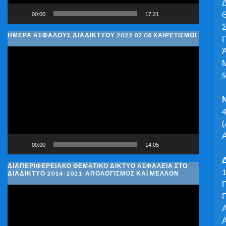
Δ
Θ
00:00
17:21
Σ
ΗΜΈΡΑ ΑΣΦΑΛΟΎΣ ΔΙΑΔΙΚΤΎΟΥ 2022 02 08 ΧΑΙΡΕΤΙΣΜΟΊ
Π
Ά
Πρόγραμμα
Μ
Αναπαραγωγής
S
Βίντεο
4
(
00:00
14:05
ΔΙΑΠΕΡΙΦΕΡΕΙΑΚΌ ΘΕΜΑΤΙΚΌ ΔΊΚΤΥΟ ΑΣΦΆΛΕΙΑ ΣΤΟ
1
ΔΙΑΔΊΚΤΥΟ 2014-2021-ΑΠΟΛΟΓΙΣΜΌΣ ΚΑΙ ΜΈΛΛΟΝ
Π
Πρόγραμμα
Γ
Αναπαραγωγής
Α
Βίντεο
Α