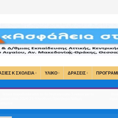
ΑΣΙΕΣ Κ ΣΧΟΛΕΙΑ
ΥΛΙΚΟ
ΔΡΑΣΕΙΣ
ΠΡΟΓΡΑΜ
Τελικά παραδοτέα από το 3ο Νηπιαγωγείο Συκεών για το
Τελι
χολικό έτος 2024-25-Υπεύθυνη Πρέσβειρα Νιζάμη
σχολ
ατερίνα