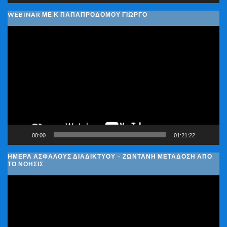
WEBINAR ΜΕ Κ ΠΑΠΑΠΡΟΔΌΜΟΥ ΓΙΏΡΓΟ
Πρόγραμμα
Αναπαραγωγής
Βίντεο
00:00
01:21:22
ΗΜΈΡΑ ΑΣΦΑΛΟΎΣ ΔΙΑΔΙΚΤΎΟΥ – ΖΩΝΤΑΝΉ ΜΕΤΆΔΟΣΗ ΑΠΌ
ΤΟ ΝΟΗΣΙΣ
Πρόγραμμα
Αναπαραγωγής
Βίντεο