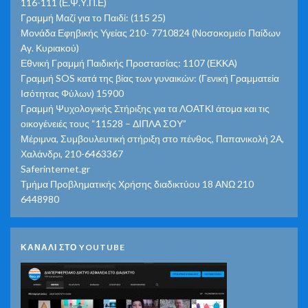
116-111 (Ε.Ψ.Υ.Π.Ε)
Γραμμή Μαζί για το Παιδί: (115 25)
Μονάδα Εφηβικής Υγείας 210- 7710824 (Νοσοκομείο Παίδων
Αγ. Κυριακού)
Εθνική Γραμμή Παιδικής Προστασίας: 1107 (ΕΚΚΑ)
Γραμμή SOS κατά της βίας των γυναικών: (Γενική Γραμματεία
Ισότητας Φύλων) 15900
Γραμμή Ψυχολογικής Στήριξης για τα ΛΟΑΤΚΙ άτομα και τις
οικογένειές τους “11528 – ΔΙΠΛΑ ΣΟΥ”
Μέριμνα, Συμβουλευτική στήριξη στο πένθος, Παπανικολή 2Α,
Χαλάνδρι, 210-6463367
Saferinternet.gr
Τμήμα Προβληματικής Χρήσης διαδικτύου 18 ΑΝΩ 210
6448980
ΚΑΝΑΛΙ ΣΤΟ YOUTUBE