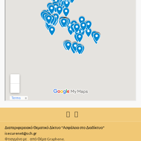
Διαπεριφερειακό Θεματικό Δίκτυο "Ασφάλεια στο Διαδίκτυο"
isecurenet@sch.gr
Φτιαγμένο με
από
Θέμα Graphene
.