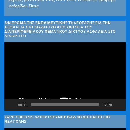
Λαζαρίδου Σίτσα
ΑΦΙΈΡΩΜΑ ΤΗΣ ΕΚΠΑΙΔΕΥΤΙΚΉΣ ΤΗΛΕΌΡΑΣΗΣ ΓΙΑ ΤΗΝ
ΑΣΦΆΛΕΙΑ ΣΤΟ ΔΙΑΔΊΚΤΥΟ ΑΠΌ ΣΧΟΛΕΊΑ ΤΟΥ
ΔΙΑΠΕΡΙΦΕΡΕΙΑΚΟΎ ΘΕΜΑΤΙΚΟΎ ΔΙΚΤΎΟΥ ΑΣΦΆΛΕΙΑ ΣΤΟ
ΔΙΑΔΊΚΤΥΟ
Πρόγραμμα
Αναπαραγωγής
Βίντεο
00:00
53:20
SAVE THE DAY! SAFER INTRNET DAY-8Ο ΝΗΠΙΑΓΩΓΕΙΟ
ΝΕΑΠΟΛΗΣ