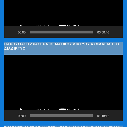
00:00
03:50:46
ΠΑΡΟΥΣΊΑΣΗ ΔΡΆΣΕΩΝ ΘΕΜΑΤΙΚΟΎ ΔΙΚΤΎΟΥ ΑΣΦΆΛΕΙΑ ΣΤΟ
ΔΙΑΔΊΚΤΥΟ
Πρόγραμμα
Αναπαραγωγής
Βίντεο
00:00
01:18:12