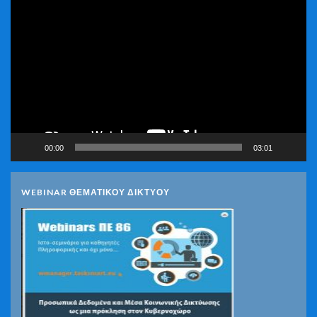
Πρόγραμμα
Αναπαραγωγής
Βίντεο
00:00
03:01
WEBINAR ΘΕΜΑΤΙΚΟΥ ΔΙΚΤΥΟΥ