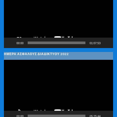
Βίντεο
00:00
01:07:53
ΗΜΕΡΑ ΑΣΦΑΛΟΥΣ ΔΙΑΔΙΚΤΥΟΥ 2022
Πρόγραμμα
Αναπαραγωγής
Βίντεο
00:00
05:25:44