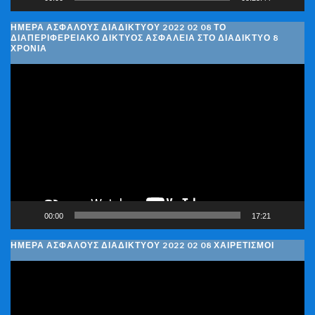
ΗΜΈΡΑ ΑΣΦΑΛΟΎΣ ΔΙΑΔΙΚΤΎΟΥ 2022 02 08 ΤΟ
ΔΙΑΠΕΡΙΦΕΡΕΙΑΚΌ ΔΊΚΤΥΟΣ ΑΣΦΆΛΕΙΑ ΣΤΟ ΔΙΑΔΊΚΤΥΟ 8
ΧΡΌΝΙΑ
Πρόγραμμα
Αναπαραγωγής
Βίντεο
00:00
17:21
ΗΜΈΡΑ ΑΣΦΑΛΟΎΣ ΔΙΑΔΙΚΤΎΟΥ 2022 02 08 ΧΑΙΡΕΤΙΣΜΟΊ
Πρόγραμμα
Αναπαραγωγής
Βίντεο