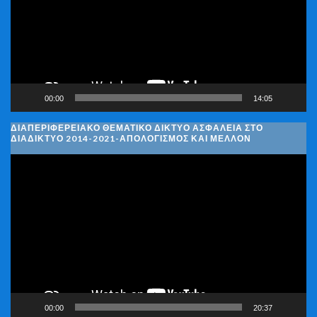
00:00
14:05
ΔΙΑΠΕΡΙΦΕΡΕΙΑΚΌ ΘΕΜΑΤΙΚΌ ΔΊΚΤΥΟ ΑΣΦΆΛΕΙΑ ΣΤΟ
ΔΙΑΔΊΚΤΥΟ 2014-2021-ΑΠΟΛΟΓΙΣΜΌΣ ΚΑΙ ΜΈΛΛΟΝ
Πρόγραμμα
Αναπαραγωγής
Βίντεο
00:00
20:37