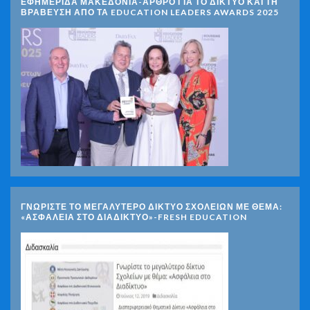
ΕΦΗΜΕΡΙΔΑ ΜΑΚΕΔΟΝΙΑ-ΑΡΘΡΟ ΓΙΑ ΤΟ ΔΙΚΤΥΟ ΚΑΙ ΤΗ
ΒΡΑΒΕΥΣΗ ΑΠΟ ΤΑ EDUCATION LEADERS AWARDS 2025
ΓΝΩΡΊΣΤΕ ΤΟ ΜΕΓΑΛΎΤΕΡΟ ΔΊΚΤΥΟ ΣΧΟΛΕΊΩΝ ΜΕ ΘΈΜΑ:
«ΑΣΦΆΛΕΙΑ ΣΤΟ ΔΙΑΔΊΚΤΥΟ»-FRESH EDUCATION