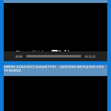
Πρόγραμμα
Αναπαραγωγής
Βίντεο
00:00
01:21:22
ΗΜΈΡΑ ΑΣΦΑΛΟΎΣ ΔΙΑΔΙΚΤΎΟΥ – ΖΩΝΤΑΝΉ ΜΕΤΆΔΟΣΗ ΑΠΌ
ΤΟ ΝΟΗΣΙΣ
Πρόγραμμα
Αναπαραγωγής
Βίντεο