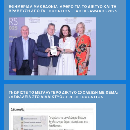
ΕΦΗΜΕΡΙΔΑ ΜΑΚΕΔΟΝΙΑ-ΑΡΘΡΟ ΓΙΑ ΤΟ ΔΙΚΤΥΟ ΚΑΙ ΤΗ
ΒΡΑΒΕΥΣΗ ΑΠΟ ΤΑ EDUCATION LEADERS AWARDS 2025
ΓΝΩΡΊΣΤΕ ΤΟ ΜΕΓΑΛΎΤΕΡΟ ΔΊΚΤΥΟ ΣΧΟΛΕΊΩΝ ΜΕ ΘΈΜΑ:
«ΑΣΦΆΛΕΙΑ ΣΤΟ ΔΙΑΔΊΚΤΥΟ»-FRESH EDUCATION