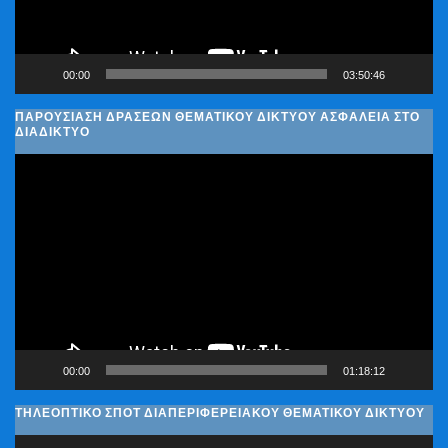
00:00
03:50:46
ΠΑΡΟΥΣΊΑΣΗ ΔΡΆΣΕΩΝ ΘΕΜΑΤΙΚΟΎ ΔΙΚΤΎΟΥ ΑΣΦΆΛΕΙΑ ΣΤΟ
ΔΙΑΔΊΚΤΥΟ
Πρόγραμμα
Αναπαραγωγής
Βίντεο
00:00
01:18:12
ΤΗΛΕΟΠΤΙΚΟ ΣΠΟΤ ΔΙΑΠΕΡΙΦΕΡΕΙΑΚΟΥ ΘΕΜΑΤΙΚΟΥ ΔΙΚΤΥΟΥ
Πρόγραμμα