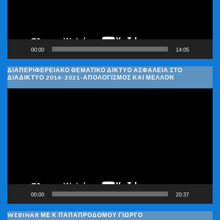
00:00
14:05
ΔΙΑΠΕΡΙΦΕΡΕΙΑΚΌ ΘΕΜΑΤΙΚΌ ΔΊΚΤΥΟ ΑΣΦΆΛΕΙΑ ΣΤΟ
ΔΙΑΔΊΚΤΥΟ 2014-2021-ΑΠΟΛΟΓΙΣΜΌΣ ΚΑΙ ΜΈΛΛΟΝ
Πρόγραμμα
Αναπαραγωγής
Βίντεο
00:00
20:37
WEBINAR ΜΕ Κ ΠΑΠΑΠΡΟΔΌΜΟΥ ΓΙΏΡΓΟ