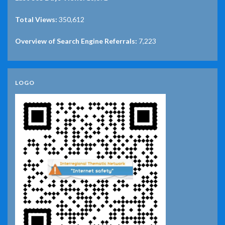
Total Views:
350,612
Overview of Search Engine Referrals:
7,223
LOGO