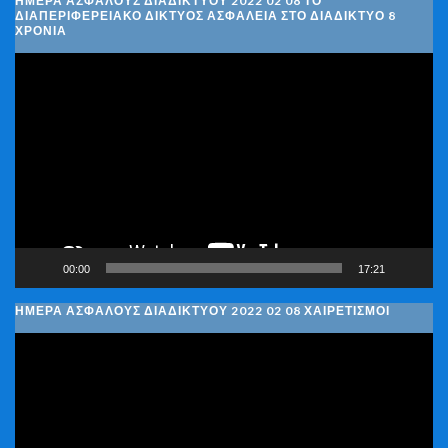
ΗΜΈΡΑ ΑΣΦΑΛΟΎΣ ΔΙΑΔΙΚΤΎΟΥ 2022 02 08 ΤΟ
ΔΙΑΠΕΡΙΦΕΡΕΙΑΚΌ ΔΊΚΤΥΟΣ ΑΣΦΆΛΕΙΑ ΣΤΟ ΔΙΑΔΊΚΤΥΟ 8
ΧΡΌΝΙΑ
Πρόγραμμα
Αναπαραγωγής
Βίντεο
00:00
17:21
ΗΜΈΡΑ ΑΣΦΑΛΟΎΣ ΔΙΑΔΙΚΤΎΟΥ 2022 02 08 ΧΑΙΡΕΤΙΣΜΟΊ
Πρόγραμμα
Αναπαραγωγής
Βίντεο