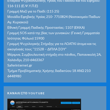
Εταιρεία Ψυχοκοινωνικής Υγείας του Παιδιού και του Εφήβου:
116-111 (Ε.Ψ.Υ.Π.Ε)
Γραμμή Μαζί για το Παιδί: (115 25)
Μονάδα Εφηβικής Υγείας 210- 7710824 (Νοσοκομείο Παίδων
Αγ. Κυριακού)
Εθνική Γραμμή Παιδικής Προστασίας: 1107 (ΕΚΚΑ)
Γραμμή SOS κατά της βίας των γυναικών: (Γενική Γραμματεία
Ισότητας Φύλων) 15900
Γραμμή Ψυχολογικής Στήριξης για τα ΛΟΑΤΚΙ άτομα και τις
οικογένειές τους “11528 – ΔΙΠΛΑ ΣΟΥ”
Μέριμνα, Συμβουλευτική στήριξη στο πένθος, Παπανικολή 2Α,
Χαλάνδρι, 210-6463367
Saferinternet.gr
Τμήμα Προβληματικής Χρήσης διαδικτύου 18 ΑΝΩ 210
6448980
ΚΑΝΑΛΙ ΣΤΟ YOUTUBE