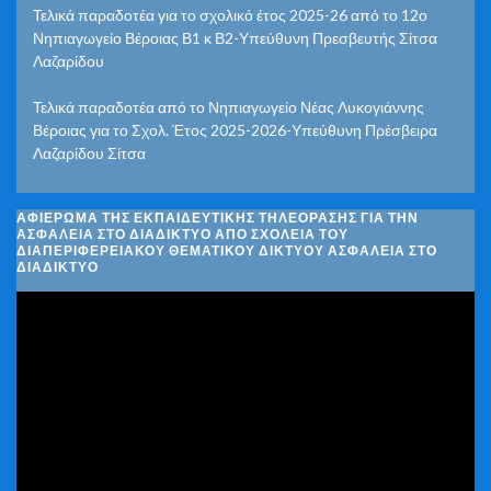
Τελικά παραδοτέα για το σχολικό έτος 2025-26 από το 12ο
Νηπιαγωγείο Βέροιας Β1 κ Β2-Υπεύθυνη Πρεσβευτής Σίτσα
Λαζαρίδου
Τελικά παραδοτέα από το Νηπιαγωγείο Νέας Λυκογιάννης
Βέροιας για το Σχολ. Έτος 2025-2026-Υπεύθυνη Πρέσβειρα
Λαζαρίδου Σίτσα
ΑΦΙΈΡΩΜΑ ΤΗΣ ΕΚΠΑΙΔΕΥΤΙΚΉΣ ΤΗΛΕΌΡΑΣΗΣ ΓΙΑ ΤΗΝ
ΑΣΦΆΛΕΙΑ ΣΤΟ ΔΙΑΔΊΚΤΥΟ ΑΠΌ ΣΧΟΛΕΊΑ ΤΟΥ
ΔΙΑΠΕΡΙΦΕΡΕΙΑΚΟΎ ΘΕΜΑΤΙΚΟΎ ΔΙΚΤΎΟΥ ΑΣΦΆΛΕΙΑ ΣΤΟ
ΔΙΑΔΊΚΤΥΟ
Πρόγραμμα
Αναπαραγωγής
Βίντεο