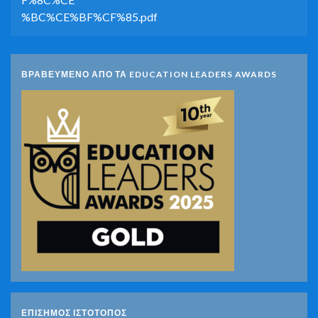
%BC%CE%BF%CF%85.pdf
ΒΡΑΒΕΥΜΕΝΟ ΑΠΟ ΤΑ EDUCATION LEADERS AWARDS
ΕΠΙΣΗΜΟΣ ΙΣΤΟΤΟΠΟΣ